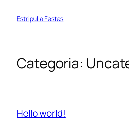
Pular
para
Estripulia Festas
o
conteúdo
Categoria:
Uncat
Hello world!