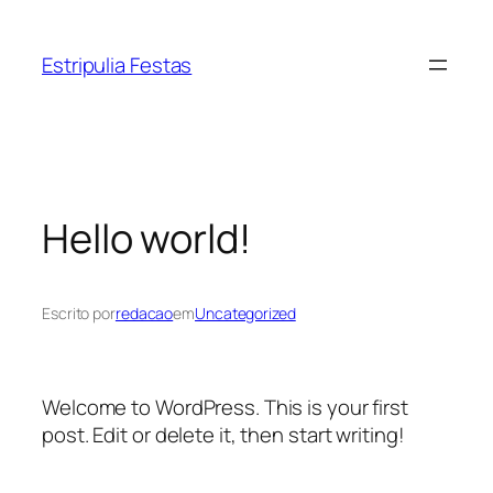
Pular
para
Estripulia Festas
o
conteúdo
Hello world!
Escrito por
redacao
em
Uncategorized
Welcome to WordPress. This is your first
post. Edit or delete it, then start writing!